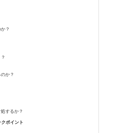
のか？
き？
るのか？
対処するか？
ックポイント