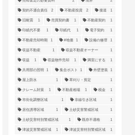
売却査定の必要資料
2
境界
2
契約不適合責任
2
不動産投資
2
接道
1
旧耐震
1
売買契約書
1
不動産契約
1
印紙代不要
1
印紙代
1
電子契約
1
不動産売却時期
1
#地価
1
設備の修理
1
収益不動産
1
収益不動産オーナー
1
収益
1
収益物件売却
1
満室にする
1
共用部の照明
1
集合ポスト
1
外壁塗装
1
屋上防水
1
草刈り・剪定
1
クレーム対策
1
不動産相場
1
税金
1
市街化調整区域
1
非線引き区域
1
居住誘導区域
1
土砂災害警戒区域
1
土砂災害特別警戒区域
1
既存不適格
1
津波災害警戒区域
1
津波災害特別警戒区域
1