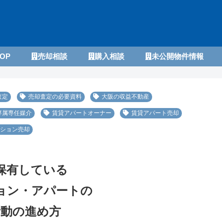
OP
売却相談
購入相談
未公開物件情報
査定
売却査定の必要資料
大阪の収益不動産
専属専任媒介
賃貸アパートオーナー
賃貸アパート売却
ション売却
保有している
ョン・アパートの
活動の進め方