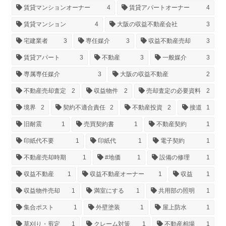
賃貸マンションオーナー
4
賃貸アパートオーナー
4
賃貸マンション
4
大阪の収益不動産会社
3
宅建業者
3
専任媒介
3
収益不動産売却
3
賃貸アパート
3
不動産
3
一般媒介
3
専属専任媒介
3
大阪の収益不動産
2
不動産売却査定
2
収益物件
2
売却査定の必要資料
2
境界
2
契約不適合責任
2
不動産投資
2
接道
1
旧耐震
1
売買契約書
1
不動産契約
1
印紙代不要
1
印紙代
1
電子契約
1
不動産売却時期
1
#地価
1
設備の修理
1
収益不動産
1
収益不動産オーナー
1
収益
1
収益物件売却
1
満室にする
1
共用部の照明
1
集合ポスト
1
外壁塗装
1
屋上防水
1
草刈り・剪定
1
クレーム対策
1
不動産相場
1